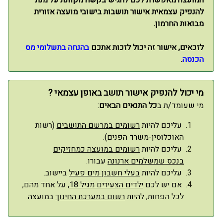
המועצה מאפשרת לכם להגיש בקשה מקוונת על מנת
להנפיק עצמאית אישור תושבות בישובי מועצה אזורית
מבואות החרמון.
לזכאים, אישור זה יכול לזכות אתכם
בהנחה בתשלומי מס
הכנסה
.
מי יכול להנפיק אישור תושב באופן עצמאי ?
מי שעומד/ת ב
כל התנאים הבאים
:
עליכם להיות
רשומים במרשם התושבים
(רשות
האוכלוסין-משרד הפנים).
עליכם להיות
רשומים במועצה כמחזיקים
בנכס שמשלמים ארנונה
עבורו.
עליכם להיות
בעלי חשבון מים פעיל
ביישוב.
אם יש לכם
ילדים הצעירים מגיל 18
, על אחד מהם,
לכל הפחות, להיות
רשום במערכת החינוך
במועצה.